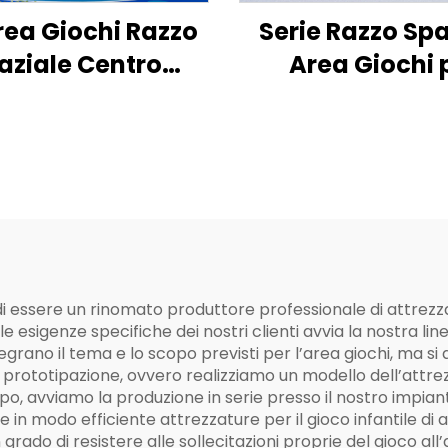
rea Giochi Razzo
Serie Razzo Spa
aziale Centro
Area Giochi 
vità per Bambini
Bambini all'Ap
all'Aperto
 di essere un rinomato produttore professionale di attrez
le esigenze specifiche dei nostri clienti avvia la nostra l
tegrano il tema e lo scopo previsti per l’area giochi, ma si
ototipazione, ovvero realizziamo un modello dell’attrezzatu
ipo, avviamo la produzione in serie presso il nostro impian
in modo efficiente attrezzature per il gioco infantile di 
in grado di resistere alle sollecitazioni proprie del gioco a