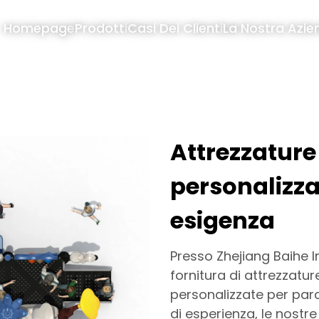
Homepage
Prodotti
Casi Dei Clienti
La Nostra Azie
Attrezzature 
personalizza
esigenza
Presso Zhejiang Baihe In
fornitura di attrezzatur
personalizzate per parch
di esperienza, le nostr