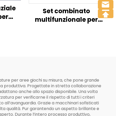
ziale
Set combinato
per
multifunzionale per
erto
casa giocattolo
interna per bambini
zature per aree giochi su misura, che pone grande
inea produttiva. Progettate in stretta collaborazione
 adattano anche allo spazio disponibile. Una volta
ra per verificarne il rispetto di tutti i criteri
to all’avanguardia. Grazie a macchinari sofisticati
alta qualità. Pur garantendo un aspetto brillante e
ll’aperto. Durante l’intero processo produttivo,