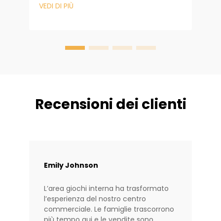
è molto più di una semplice struttura
VEDI DI PIÙ
b
ludica per bambini. È il cuore della
V
p
connessione comunitaria, un fattore
c
dimostrato di crescita commerciale e un
a
tan...
i
Recensioni dei clienti
Emily Johnson
L’area giochi interna ha trasformato
l’esperienza del nostro centro
commerciale. Le famiglie trascorrono
più tempo qui e le vendite sono