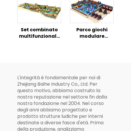
all'Aperto
Bambini
all'Aperto
Set combinato
Parco giochi
multifunzionale
modulare
per casa
morbido per
giocattolo
interni per
interna per
bambini di grado
bambini
commerciale con
strutture
complete
L'integrità è fondamentale per noi di
Zhejiang Baihe Industry Co., Ltd. Per
questo motivo, abbiamo costruito la
nostra reputazione nel settore fin dalla
nostra fondazione nel 2004. Nel corso
degli anni abbiamo progettato e
prodotto strutture ludiche per interni
destinate a diverse fasce d'età. Prima
della produzione, analizziamo