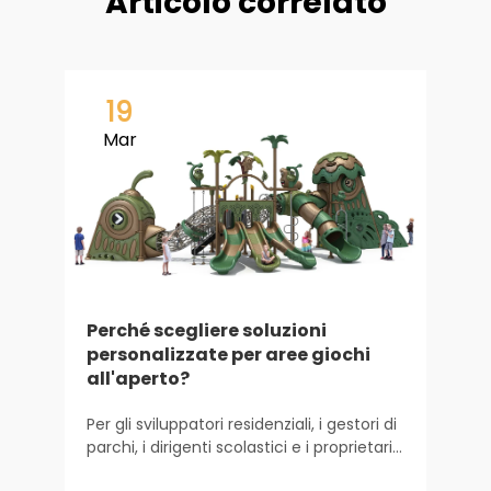
Articolo correlato
19
Mar
Perché scegliere soluzioni
personalizzate per aree giochi
S
all'aperto?
E
Per gli sviluppatori residenziali, i gestori di
L
parchi, i dirigenti scolastici e i proprietari
s
di luoghi turistici, un’area giochi all’aperto
c