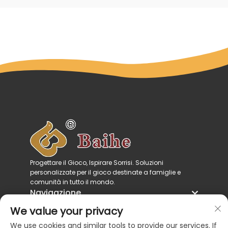
Progettare il Gioco, Ispirare Sorrisi. Soluzioni
personalizzate per il gioco destinate a famiglie e
comunità in tutto il mondo.
Navigazione
Categorie di prodotto
We value your privacy
Contattaci
We use cookies and similar tools to provide our services. If