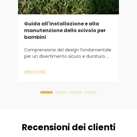
P
p
Guida all'installazione e alla
a
manutenzione dello scivolo per
bambini
P
p
Comprensione del design fondamentale
d
per un divertimento sicuro e duraturo.
è
V
Quando si progetta uno scivolo per
l
bambini, il percorso inizia molto prima
c
VEDI DI PIÙ
che venga installato il primo
d
componente dell’attrezzatura. Ha inizio
t
con la comprensione di come il design
determini sicurezza e longevità. Presso
Baiheplay, con...
Recensioni dei clienti