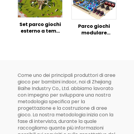
Set parco giochi
Parco giochi
esterno a tema
modulare
Dinosauri a
morbido per
forma di Osso
interni per
con scivolo e
bambini di grado
arrampicata per
commerciale con
bambini
strutture
complete
Come uno dei principali produttori di aree
gioco per bambini indoor, noi di Zhejiang
Baihe Industry Co., Ltd. abbiamo lavorato
con impegno per sviluppare una nostra
metodologia specifica per la
progettazione e la costruzione di aree
gioco. La nostra metodologia inizia con la
fase di intervista, durante la quale
raccogliamo quante più informazioni