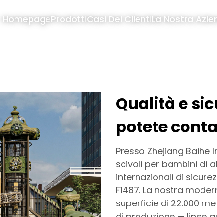
Homepage
Prodotti
Casi Dei Clienti
La Nostra Azie
Qualità e sic
potete cont
Presso Zhejiang Baihe I
scivoli per bambini di a
internazionali di sicure
F1487. La nostra modern
superficie di 22.000 me
di produzione — linee a