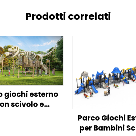
Prodotti correlati
 giochi esterno
on scivolo e
mpicata a tema
Parco Giochi Es
uri in plastica a
per Bambini Sc
orma di Osso