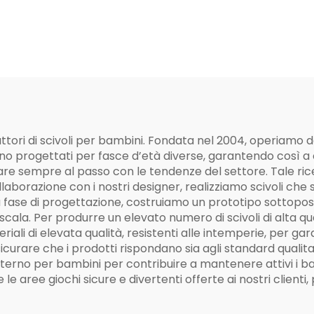
Combinato Fusi
Sogno Sicur
Divertent
duttori di scivoli per bambini. Fondata nel 2004, operiamo da 
sono progettati per fasce d’età diverse, garantendo così a 
are sempre al passo con le tendenze del settore. Tale ricer
llaborazione con i nostri designer, realizziamo scivoli che 
 fase di progettazione, costruiamo un prototipo sottoposto
scala. Per produrre un elevato numero di scivoli di alta qua
eriali di elevata qualità, resistenti alle intemperie, per ga
rare che i prodotti rispondano sia agli standard qualitativi 
da esterno per bambini per contribuire a mantenere attivi i
 aree giochi sicure e divertenti offerte ai nostri clienti