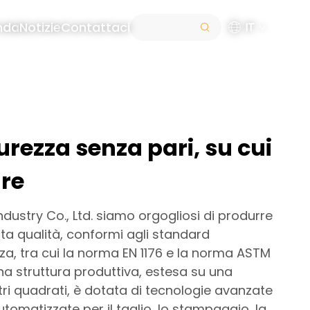
nda
Notizie
Contattaci
IT
urezza senza pari, su cui
are
ndustry Co., Ltd. siamo orgogliosi di produrre
lta qualità, conformi agli standard
zza, tra cui la norma EN 1176 e la norma ASTM
a struttura produttiva, estesa su una
tri quadrati, è dotata di tecnologie avanzate
utomatizzate per il taglio, lo stampaggio, la