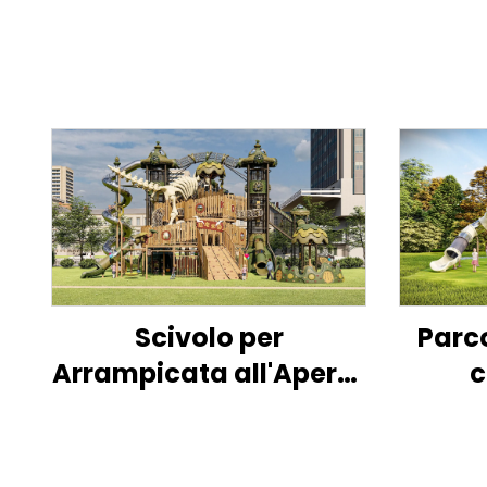
Scivolo per
Parco
Arrampicata all'Aperto
c
a Forma di Dinosauro
arra
per Bambini
Dinosa
f