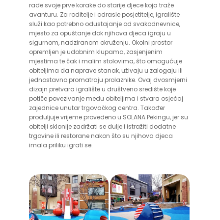
rade svoje prve korake do starije djece koja traže
avanturu. Za roditelje i odrasle posjetitelje, igralište
služi kao potrebno odustajanje od svakodnevnice,
mjesto za opuštanje dok njihova djeca igraju u
sigurnom, nadziranom okruženju. Okolni prostor
opremljen je udobnim klupama, zasjenjenim
mjestima te čak i malim stolovima, što omogućuje
obiteljima da naprave stanak, uživaju u zalogaju ili
jednostavno promatraju prolaznike. Ovaj dvosmjerni
dizajn pretvara igralište u društveno središte koje
potiče povezivanje među obiteljima i stvara osjećaj
zajednice unutar trgovačkog centra. Također
produljuje vrijeme provedeno u SOLANA Pekingu, jer su
obitelji sklonije zadržati se dulje i istražiti dodatne
trgovine ili restorane nakon što su njihova djeca
imala priliku igrati se.