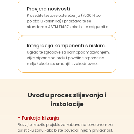
Provjera nosivosti
Provedite testove opterećenja (≥500 N po
položaju korisnika) i pridržavajte se
standarda ASTM F1487 kako biste osigurali da
oprema može sigurno podnijeti težinu više
djece bez strukturnih deformacija.
Integracija komponenti s niskim
troškovima održavanja
Ugradite zglobove sa samopodmazivanjem,
vijke otporne na hrđu i površine otporne na
mrlje kako biste smanjili svakodnevno
čišćenje i radove na održavanju, čime se
smanjuju dugoročni operativni troškovi za
klijente.
Uvod u proces slijevanja i
instalacije
- Funkcija klizanja
Razvijte izrazite projekte za zabavu na otvorenom za
turističku zonu kako biste povećali njezin privlačnost.