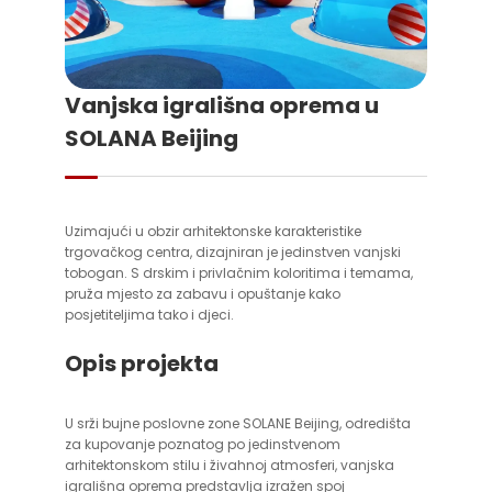
Vanjska igrališna oprema u
SOLANA Beijing
Uzimajući u obzir arhitektonske karakteristike
trgovačkog centra, dizajniran je jedinstven vanjski
tobogan. S drskim i privlačnim koloritima i temama,
pruža mjesto za zabavu i opuštanje kako
posjetiteljima tako i djeci.
Opis projekta
U srži bujne poslovne zone SOLANE Beijing, odredišta
za kupovanje poznatog po jedinstvenom
arhitektonskom stilu i živahnoj atmosferi, vanjska
igrališna oprema predstavlja izražen spoj