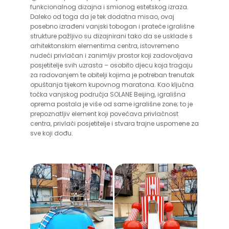
funkcionalnog dizajna i smionog estetskog izraza.
Daleko od toga da je tek dodatna misao, ovaj
posebno izrađeni vanjski tobogan i prateće igrališne
strukture pažljivo su dizajnirani tako da se usklade s
arhitektonskim elementima centra, istovremeno
nudeći privlačan i zanimljiv prostor koji zadovoljava
posjetitelje svih uzrasta – osobito djecu koja tragaju
za radovanjem te obitelji kojima je potreban trenutak
opuštanja tijekom kupovnog maratona. Kao ključna
točka vanjskog područja SOLANE Beijing, igrališna
oprema postala je više od same igrališne zone; to je
prepoznatljiv element koji povećava privlačnost
centra, privlači posjetitelje i stvara trajne uspomene za
sve koji dođu.