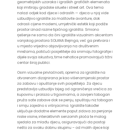
geometrijskih uzoraka i igraških grafičkih elemenata
koji imitiraju gradske siluete i street art. Ova tema
nalazi odjek kod djece i odraslih — djeca u njoj vide
uzbudljivo igralište za maštovite avanture, dok
odrasli cijene moderni, umjetnički estetik koji podiže
prostor iznad razine tipičnog igrališta. Smiono
rješenje ne samo da čini igralište vizualnim akcentom
vanjskog prostora SOLANA Bejinga, već ga pretvara i
u mjesto vrijedno objavljivanja na društvenim
mrežama, potičući posjetitelje da snimaju fotografije i
dijele svoja iskustva, time nehotice promovirajući tržni
centar široj publici.
Osim vizualne privlačnosti, oprema za igralište na
otvorenom dizajnirana je kao višenamjenski prostor
za zabavu i opuštanje svih posjetitelja. Za djecu
predstavlja uzbudljiv bijeg od ograničenja vrećica za
kupovinu i prolaza u trgovinama, a zavijeni tobogan
pruža sate zabave dok se penju, spuštaju niz tobogan
i smiju zajedno s vršnjacima. Igralište također
uključuje dodatne elemente poput zidova za penjanje
niske visine, interaktivnih senzornih ploča te malog
sjedala za mlađu djecu, osiguravajući da postoji
nešto za svaku dobnu skupinu – od malih djece koji