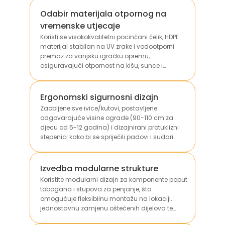
Odabir materijala otpornog na
vremenske utjecaje
Koristi se visokokvalitetni pocinčani čelik, HDPE
materijal stabilan na UV zrake i vodootporni
premaz za vanjsku igračku opremu,
osiguravajući otpornost na kišu, sunce i
promjene temperature kako bi se produljio vijek
trajanja.
Ergonomski sigurnosni dizajn
Zaobljene sve ivice/kutovi, postavljene
odgovarajuće visine ograde (90-110 cm za
djecu od 5-12 godina) i dizajnirani protuklizni
stepenici kako bi se spriječili padovi i sudari
tijekom korištenja.
Izvedba modularne strukture
Koristite modularni dizajn za komponente poput
tobogana i stupova za penjanje, što
omogućuje fleksibilnu montažu na lokaciji,
jednostavnu zamjenu oštećenih dijelova te
prilagodbu različitim veličinama prostora.