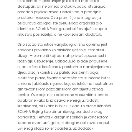
tržni centar — postavljen je tako da bude lako
dostupan, ali ne ometa protok kupaca, stvarajući
prirodan prijelaz između istraživanja prodajnih
prostora i zabave. Ova promišljena integracija
osigurava da igralište djeluje kao organski dio
identiteta SOLANA Pekinga, poboljšavajući ukupno
iskustvo posjetitelja, a ne kao izolirani dodatak.
Ono što zaista ističe vanjsku igrališnu opremu jest
smiono i privlačno kolorističko rješenje i tematski
dizajn — elementi koji odmah privlače pozornost i
izazivaju uzbuđenje. Odbacujući blage, prigušene
nijanse često korištene u prostorima namijenjenima
djeci, dizajn koristi živu paletu zasićenih boja:
električno plave, živahne narančaste, sunčane žute i
smione ljubičaste nijanse koje se ističu na neutralnom
arhitektonskom pozadinskom ambijentu tržnog
centra. Ove boje nisu odabrane nasumično; one su
odabrane kako bi izražavale energiju, radost i
kreativnost, ali i kako bi bile u skladu s brend ličnošću
SOLANA Bejing kao dinamičnog, trendseterskog
odredišta. Tematski dizajn inspiriran je konceptom
'urbane avanture', gdje je tobogan oblikovan poput
uvijenog staza roller coastera, uz dodatak