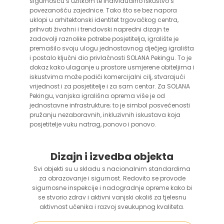
sigurnošću s užitkom te individualno iskustvo s
povezanošću zajednice. Tako što se bez napora
uklopi u arhitektonski identitet trgovačkog centra,
prihvati živahni i trendovski napredni dizajn te
zadovolji raznolike potrebe posjetitelja, igralište je
premašilo svoju ulogu jednostavnog dječjeg igrališta
i postalo ključni dio privlačnosti SOLANA Pekingu. To je
dokaz kako ulaganje u prostore usmjerene obiteljima i
iskustvima može podići komercijalni cilj, stvarajući
vrijednost i za posjetitelje i za sam centar. Za SOLANA
Pekingu, vanjska igrališna oprema više je od
jednostavne infrastrukture; to je simbol posvećenosti
pružanju nezaboravnih, inkluzivnih iskustava koja
posjetitelje vuku natrag, ponovo i ponovo.
Dizajn i izvedba objekta
Svi objekti su u skladu s nacionalnim standardima
za obrazovanje i sigurnost. Redovito se provode
sigurnosne inspekcije i nadogradnje opreme kako bi
se stvorio zdrav i aktivni vanjski okoliš za tjelesnu
aktivnost učenika i razvoj sveukupnog kvaliteta.