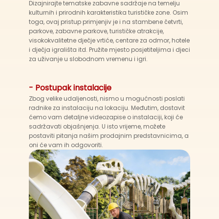
Dizajnirajte tematske zabavne sadržaje na temelju
kulturnih i prirodnih karakteristika turističke zone. Osim
toga, ovaj pristup primjenjiv je i na stambene četvrti,
parkove, zabavne parkove, turističke atrakcije,
visokokvalitetne dječje vrtiće, centare za odmor, hotele
i dječja igrališta itd. Pružite mjesto posjetiteljima i djeci
za uživanje u slobodnom vremenu i igri.
- Postupak instalacije
Zbog velike udaljenosti, nismo u mogućnosti poslati
radnike za instalaciju na lokaciju. Međutim, dostavit
ćemo vam detaljne videozapise o instalaciji, koji će
sadržavati objašnjenja. U isto vrijeme, možete
postaviti pitanja našim prodajnim predstavnicima, a
oni će vam ih odgovoriti.