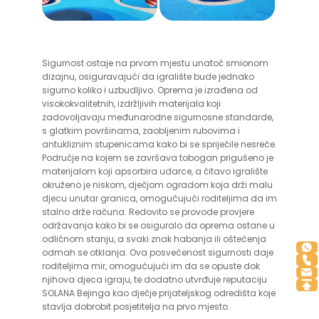
Sigurnost ostaje na prvom mjestu unatoč smionom
dizajnu, osiguravajući da igralište bude jednako
sigurno koliko i uzbudljivo. Oprema je izrađena od
visokokvalitetnih, izdržljivih materijala koji
zadovoljavaju međunarodne sigurnosne standarde,
s glatkim površinama, zaobljenim rubovima i
antukliznim stupenicama kako bi se spriječile nesreće.
Područje na kojem se završava tobogan prigušeno je
materijalom koji apsorbira udarce, a čitavo igralište
okruženo je niskom, dječjom ogradom koja drži malu
djecu unutar granica, omogućujući roditeljima da im
stalno drže računa. Redovito se provode provjere
održavanja kako bi se osiguralo da oprema ostane u
odličnom stanju, a svaki znak habanja ili oštećenja
odmah se otklanja. Ova posvećenost sigurnosti daje
roditeljima mir, omogućujući im da se opuste dok
njihova djeca igraju, te dodatno utvrđuje reputaciju
SOLANA Bejinga kao dječje prijateljskog odredišta koje
stavlja dobrobit posjetitelja na prvo mjesto.