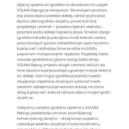
Utjecaj opreme za igralište na otvorenom na uspjeh
SOLANA Bejinga je neosporan. Stvaranjem prostora
koji zadovoljava potrebe obitelji, centar je privukao
ključnu demografsku skupinu, povećavši broj
posjetitelja i promet — posebno tijekom vikenda i
praznika kada obitelji najčešće izlaze. Smetan dizajn
igrališta također je poboljšao imidž brenda centra,
pozicionirajući ga kao odredište koje cijeni ne samo
kupnju već i doživljaje, čime se ističe na tržištu
prepunom maloprodajnih objekata. Posjetitelji često
navode igralište kao glavni razlog zašto biraju
SOLANA Bejing umjesto drugih centara, ističući da
time iskustvo kupnje postaje ugodnije i manje stresno
za obitelji. Osim toga, igralište je postalo mjesto
okupljanja zajednice, stvarajući odanost među
lokalnim obiteljima koje redovito dolaze, ne samo
zbog kupnje već i kako bi njihova djeca mogla igrati i
družiti se.
Zaključno, vanjska igrališna oprema u SOLANA
Pekingu predstavlja vrhunac promišljenog
komercijalnog dizajna – dizajna koji uspješno
usklađuje estetsku izrazitost s funkcionalnošću,