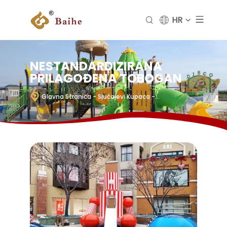
HR
NESTANDARDIZIRANA
PRILAGOĐENA TOBOGAN
Glavna Stranica
- Slučajevi Kupaca
-
Nestandardizirana Prilagođena Tobogan