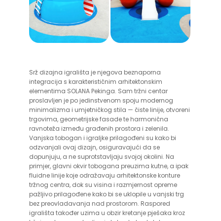
Srž dizajna igrališta je njegova beznaporna
integracija s karakterističnim arhitektonskim
elementima SOLANA Pekinga. Sam tržni centar
proslavljen je po jedinstvenom spoju modernog
minimalizma i umjetničkog stila — čiste linije, otvoreni
trgovima, geometrijske fasade te harmonična
ravnoteža između građenih prostora i zelenila.
Vanjska tobogan i igraljke prilagođeni su kako bi
odzvanjali ovaj dizajn, osiguravajući da se
dopunjuju, a ne suprotstavljaju svojoj okolini. Na
primjer, glavni okvir tobogana preuzima kutne, a ipak
fluidne linije koje odražavaju arhitektonske konture
tržnog centra, dok su visina i razmjernost opreme
pažljivo prilagođene kako bi se uklopile u vanjski trg
bez preovladavanja nad prostorom. Raspored
igrališta također uzima u obzir kretanje pješaka kroz