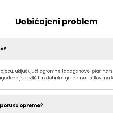
Uobičajeni problem
iš?
djecu, uključujući ogromne toboganove, planinarsk
gođena je različitim dobnim grupama i stilovima i
 isporuku opreme?