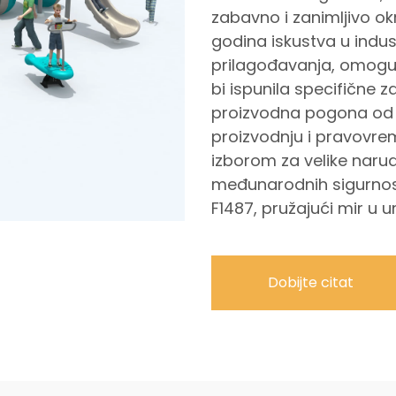
zabavno i zanimljivo ok
godina iskustva u indu
prilagođavanja, omogu
bi ispunila specifične 
proizvodna pogona od 
proizvodnju i pravovrem
izborom za velike narud
međunarodnih sigurnosn
F1487, pružajući mir u u
Dobijte citat