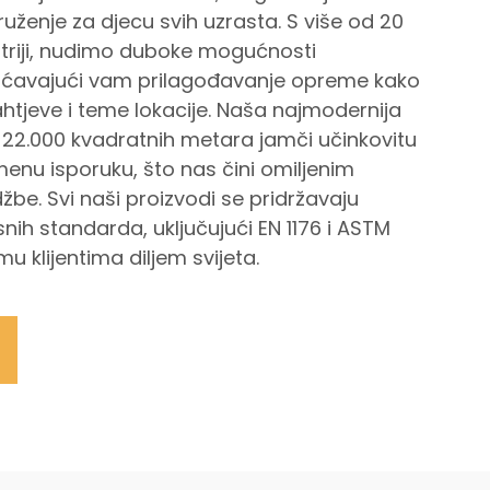
ruženje za djecu svih uzrasta. S više od 20
striji, nudimo duboke mogućnosti
ćavajući vam prilagođavanje opreme kako
zahtjeve i teme lokacije. Naša najmodernija
22.000 kvadratnih metara jamči učinkovitu
enu isporuku, što nas čini omiljenim
žbe. Svi naši proizvodi se pridržavaju
ih standarda, uključujući EN 1176 i ASTM
mu klijentima diljem svijeta.