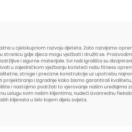
gra važna u cjelokupnom razvoju djeteta. Zato razvijamo opr
ivnu stranicu gdje djeca mogu vježbati i družiti se. Proizv
zdržljive i sigurne materijale. Svi naši igrališta su dizajnira
uživati u zajedničkom vježbanju koristeći našu fitness opre
kvalitetne, stroge i precizne konstrukcije uz upotrebu najno
rojektiranja i izgradnje kako bismo garantirali kvalitetu,
ralište i nastojimo podržati to vjerovanje našim uređajima z
u uslugu svim našim klijentima, nudeći izvanrednu fleksibi
klijenata u bilo kojem dijelu svijeta.