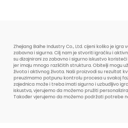
Zhejiang Baihe Industry Co., Ltd. cijeni koliko je i
zabavna i sigurna. Cilj nam je stvoriti igračku i akt
su dizajnirani za zabavno i sigurno iskustvo koristeći i
jer imaju mnogo različitih struktura. Obitelji mogu 
života i aktivnog života. Naši proizvodi su rezultat 
preuzimamo potpunu kontrolu procesa u svakoj fazi p
zajednica može i treba imati sigurno i uzbudljivo ig
iskustva, vjerujemo da možemo pružiti personaliziran
Također vjerujemo da možemo podržati potrebe naših 