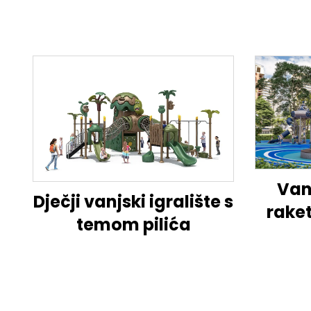
Vanj
Dječji vanjski igralište s
rake
temom pilića
cent