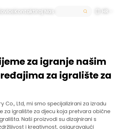
ovice
Kontaktiraj Nas
HR
ijeme za igranje našim
eđajima za igralište za
y Co., Ltd, mi smo specijalizirani za izradu
 za igralište za djecu koja pretvara obične
rališta. Naši proizvodi su dizajnirani s
držljivost i kreativnost, osiguravajući