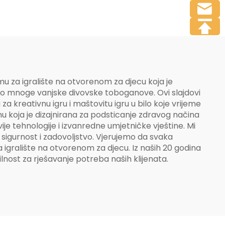
igrališta
emu za igralište na otvorenom za djecu koja je
odimo mnoge vanjske divovske toboganove. Ovi slajdovi
ni za kreativnu igru i maštovitu igru u bilo koje vrijeme
mu koja je dizajnirana za podsticanje zdravog načina
vije tehnologije i izvanredne umjetničke vještine. Mi
 sigurnost i zadovoljstvo. Vjerujemo da svaka
a igralište na otvorenom za djecu. Iz naših 20 godina
lnost za rješavanje potreba naših klijenata.