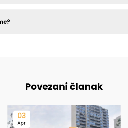
eme?
Povezani članak
03
Apr