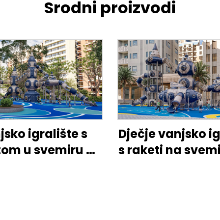
Srodni proizvodi
sko igralište s
Dječje vanjsko ig
tom u svemiru –
s raketi na sve
ar aktivnosti za
putovanj
djecu