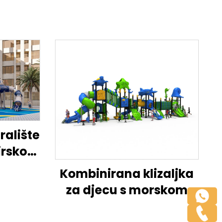
ralište
mirskom
u
Kombinirana klizaljka
za djecu s morskom
avanturom vanjska