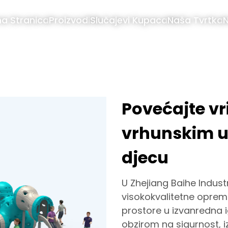
a Stranica
Proizvodi
Slučajevi Kupaca
Naša Tvrtka
N
Povećajte vr
vrhunskim ur
djecu
U Zhejiang Baihe Industr
visokokvalitetne opreme
prostore u izvanredna ig
obzirom na sigurnost, iz