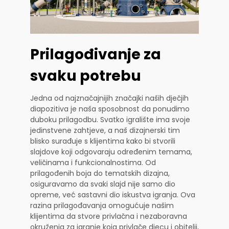
Prilagođivanje za
svaku potrebu
Jedna od najznačajnijih značajki naših dječjih
diapozitiva je naša sposobnost da ponudimo
duboku prilagodbu. Svatko igralište ima svoje
jedinstvene zahtjeve, a naš dizajnerski tim
blisko surađuje s klijentima kako bi stvorili
slajdove koji odgovaraju određenim temama,
veličinama i funkcionalnostima. Od
prilagođenih boja do tematskih dizajna,
osiguravamo da svaki slajd nije samo dio
opreme, već sastavni dio iskustva igranja. Ova
razina prilagođavanja omogućuje našim
klijentima da stvore privlačna i nezaboravna
okruženja za igranje koja privlače djecu i obitelji,