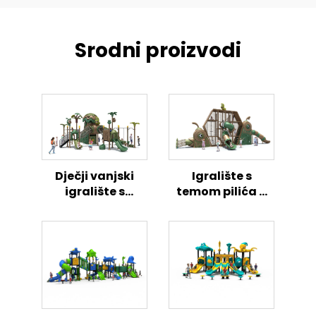
Srodni proizvodi
Dječji vanjski
Igralište s
igralište s
temom pilića –
temom pilića
vanjska zona
aktivnosti za
djecu