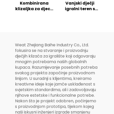
Kombinirana
Vanjski dječji
klizaljka za djecu
igralni teren s
s morskom
morskom
avanturom
tematikom –
vanjska igrališta
kombinirani
klizac
Weat Zhejiang Baihe Industry Co., Ltd.
fokusira se na stvaranje i proizvodnju
dječjih klizača za igralište koji odgovaraju
mnogim potrebama naših globalnih
kupaca. Razumijevanje posebnih potreba
svakog projekta započinje proizvodnom
linijom. U suradnji s klijentima, kreiramo
kreativne ideje koje jamče usklađenost s
svjetskim standardima, ali i zadovoljavaju
njihove estetske i funkcionalne potrebe.
Nakon što je projekt odobren, počinjemo
s proizvodnjom prototipa, tijekom kojeg
naši iskusni inženjeri izgrade smanjenu