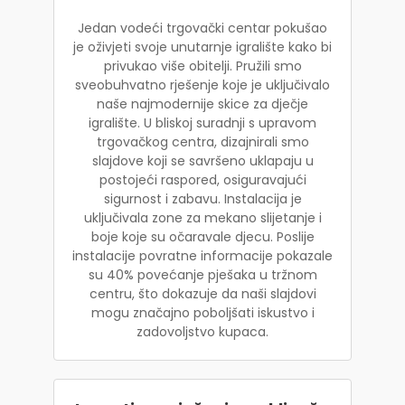
Jedan vodeći trgovački centar pokušao
je oživjeti svoje unutarnje igralište kako bi
privukao više obitelji. Pružili smo
sveobuhvatno rješenje koje je uključivalo
naše najmodernije skice za dječje
igralište. U bliskoj suradnji s upravom
trgovačkog centra, dizajnirali smo
slajdove koji se savršeno uklapaju u
postojeći raspored, osiguravajući
sigurnost i zabavu. Instalacija je
uključivala zone za mekano slijetanje i
boje koje su očaravale djecu. Poslije
instalacije povratne informacije pokazale
su 40% povećanje pješaka u tržnom
centru, što dokazuje da naši slajdovi
mogu značajno poboljšati iskustvo i
zadovoljstvo kupaca.