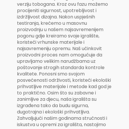
verziju tobogana. Kroz ovu fazu možemo
procijeniti sigurnost, upotrebljivost i
izdržljivost dizajna. Nakon uspješnih
testiranja, krećemo u masovnu
proizvodnju u našem najsavremenijem
pogonu gdje kreiramo svoje igralište,
koristeći vrhunske materijale i
najsavremeniju opremu. Naš učinkovit
proizvodni proces nam omogućuje da
upravljamo velikim narudžbama uz
poštovanje strogih standarda kontrole
kvalitete. Ponosni smo svojom
posvećenosti održivosti, koristeći ekološki
prihvatljive materijale i metode kad god je
to praktično. Osim što su zabavne i
zanimljive za djecu, naša igrališta su
izgrađena tako da budu sigurna,
dugotrajna i ekološki prihvatljiva.
Zahvaljujući našim godinama stručnosti i
iskustva u opremi za igrališta, nastojimo