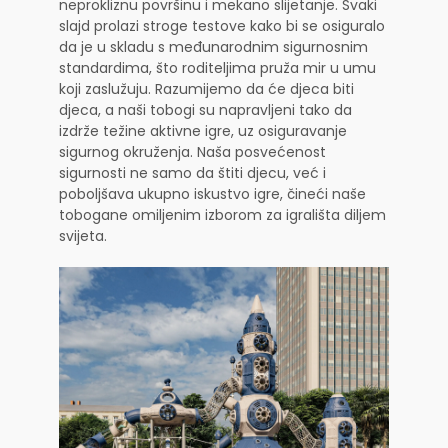
neprokliznu površinu i mekano slijetanje. Svaki
slajd prolazi stroge testove kako bi se osiguralo
da je u skladu s međunarodnim sigurnosnim
standardima, što roditeljima pruža mir u umu
koji zaslužuju. Razumijemo da će djeca biti
djeca, a naši tobogi su napravljeni tako da
izdrže težine aktivne igre, uz osiguravanje
sigurnog okruženja. Naša posvećenost
sigurnosti ne samo da štiti djecu, već i
poboljšava ukupno iskustvo igre, čineći naše
tobogane omiljenim izborom za igrališta diljem
svijeta.