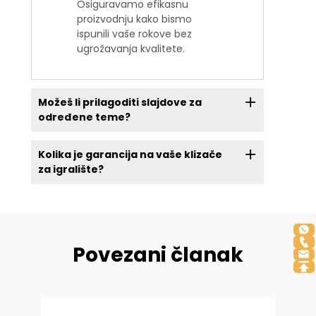
Osiguravamo efikasnu
proizvodnju kako bismo
ispunili vaše rokove bez
ugrožavanja kvalitete.
Možeš li prilagoditi slajdove za
određene teme?
Kolika je garancija na vaše klizače
za igralište?
Povezani članak