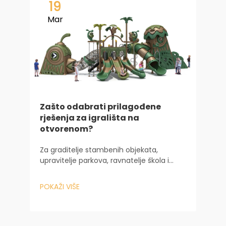
19
Mar
Zašto odabrati prilagođene
rješenja za igrališta na
S
otvorenom?
v
Za graditelje stambenih objekata,
S
upravitelje parkova, ravnatelje škola i
s
vlasnike slikovitih mjesta, igralište na
d
otvorenom su mnogo više od običnog
POKAŽI VIŠE
a
mjesta za igranje djece. To je srce
P
s
zajednice, dokazan pokretač
a
komercijalnog rasta, i tan...