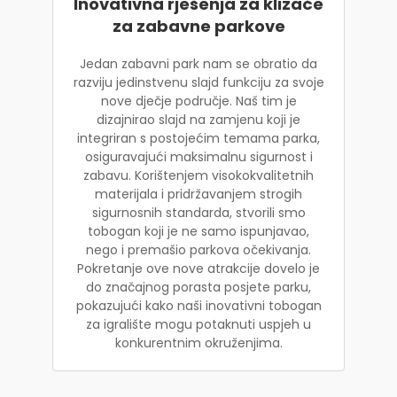
Inovativna rješenja za klizače
za zabavne parkove
Jedan zabavni park nam se obratio da
razviju jedinstvenu slajd funkciju za svoje
nove dječje područje. Naš tim je
dizajnirao slajd na zamjenu koji je
integriran s postojećim temama parka,
osiguravajući maksimalnu sigurnost i
zabavu. Korištenjem visokokvalitetnih
materijala i pridržavanjem strogih
sigurnosnih standarda, stvorili smo
tobogan koji je ne samo ispunjavao,
nego i premašio parkova očekivanja.
Pokretanje ove nove atrakcije dovelo je
do značajnog porasta posjete parku,
pokazujući kako naši inovativni tobogan
za igralište mogu potaknuti uspjeh u
konkurentnim okruženjima.