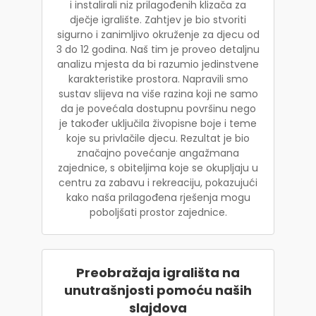
i instalirali niz prilagođenih klizača za
dječje igralište. Zahtjev je bio stvoriti
sigurno i zanimljivo okruženje za djecu od
3 do 12 godina. Naš tim je proveo detaljnu
analizu mjesta da bi razumio jedinstvene
karakteristike prostora. Napravili smo
sustav slijeva na više razina koji ne samo
da je povećala dostupnu površinu nego
je također uključila živopisne boje i teme
koje su privlačile djecu. Rezultat je bio
značajno povećanje angažmana
zajednice, s obiteljima koje se okupljaju u
centru za zabavu i rekreaciju, pokazujući
kako naša prilagođena rješenja mogu
poboljšati prostor zajednice.
Preobražaja igrališta na
unutrašnjosti pomoću naših
slajdova