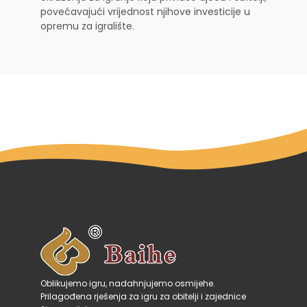
povećavajući vrijednost njihove investicije u
opremu za igralište.
Oblikujemo igru, nadahnjujemo osmijehe.
Prilagođena rješenja za igru za obitelji i zajednice