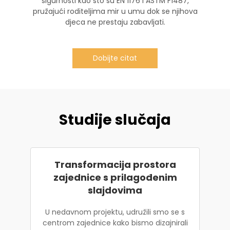
sigurnosti kao što su EN 1176 i ASTM F1487,
pružajući roditeljima mir u umu dok se njihova
djeca ne prestaju zabavljati.
Dobijte citat
Studije slučaja
Transformacija prostora
zajednice s prilagođenim
slajdovima
U nedavnom projektu, udružili smo se s
centrom zajednice kako bismo dizajnirali