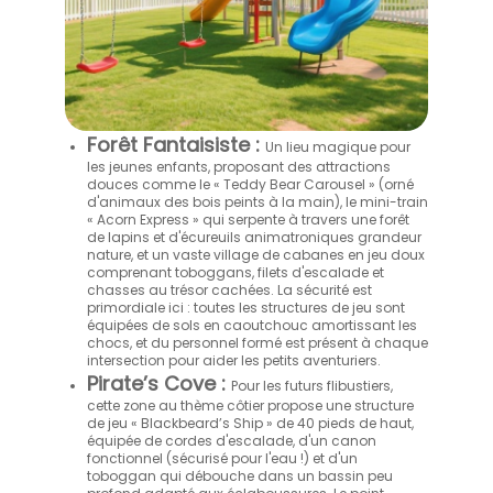
Forêt Fantaisiste :
Un lieu magique pour
les jeunes enfants, proposant des attractions
douces comme le « Teddy Bear Carousel » (orné
d'animaux des bois peints à la main), le mini-train
« Acorn Express » qui serpente à travers une forêt
de lapins et d'écureuils animatroniques grandeur
nature, et un vaste village de cabanes en jeu doux
comprenant toboggans, filets d'escalade et
chasses au trésor cachées. La sécurité est
primordiale ici : toutes les structures de jeu sont
équipées de sols en caoutchouc amortissant les
chocs, et du personnel formé est présent à chaque
intersection pour aider les petits aventuriers.
Pirate’s Cove :
Pour les futurs flibustiers,
cette zone au thème côtier propose une structure
de jeu « Blackbeard’s Ship » de 40 pieds de haut,
équipée de cordes d'escalade, d'un canon
fonctionnel (sécurisé pour l'eau !) et d'un
toboggan qui débouche dans un bassin peu