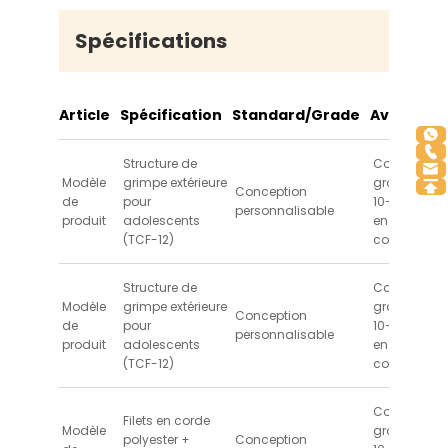
Nos conceptions s'adaptent à différentes
tailles et thèmes de parcs (par exemple,
Spécifications
pirate, espace, nature), vous permettant de
créer un espace unique et captivant qui
correspond à votre image de marque.
Article
Spécification
Standard/Grade
Avantage 
Structure de
Convient au
Modèle
grimpe extérieure
groupe d'â
Conception
de
pour
10–16 ans, p
personnalisable
produit
adolescents
en charge le
(TCF-12)
collectif
Structure de
Convient au
Modèle
grimpe extérieure
groupe d'â
Conception
de
pour
10–16 ans, p
personnalisable
produit
adolescents
en charge le
(TCF-12)
collectif
Convient au
Filets en corde
Modèle
groupe d'â
polyester +
Conception