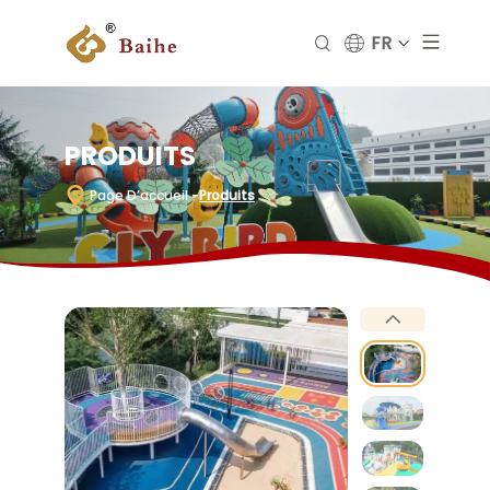
FR
PRODUITS
Page D’accueil
-
Produits