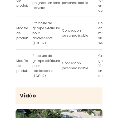
de
10–16 ans, p
poignées en fibre
personnalisable
produit
en charge le
de verre
collectif
Structure de
Bords arrond
Modèle
grimpe extérieure
charge
Conception
de
pour
maximale d
personnalisable
produit
adolescents
300 kg par
(TCF-12)
section
Structure de
Convient au
Modèle
grimpe extérieure
groupe d'â
Conception
de
pour
10–16 ans, p
personnalisable
produit
adolescents
en charge le
(TCF-12)
collectif
Vidéo