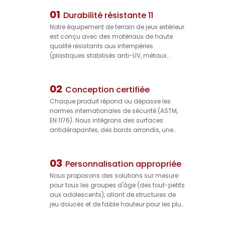
01
Durabilité résistante 11
Notre équipement de terrain de jeux extérieur
est conçu avec des matériaux de haute
qualité résistants aux intempéries
(plastiques stabilisés anti-UV, métaux
résistants à la corrosion) capables de
résister aux rayons extrêmes du soleil, aux
fortes pluies et aux fluctuations de
02
Conception certifiée
température. Il conserve son intégrité
Chaque produit répond ou dépasse les
structurelle et ses couleurs vives pendant
normes internationales de sécurité (ASTM,
des années, réduisant ainsi les coûts de
EN 1176). Nous intégrons des surfaces
remplacement et garantissant une
antidérapantes, des bords arrondis, une
utilisation durable.
compatibilité avec des sols amortissants
aux chocs et des systèmes de fixation
sécurisés afin de minimiser les risques de
03
Personnalisation appropriée
chute — assurant la sécurité des enfants
Nous proposons des solutions sur mesure
pendant qu'ils jouent et offrant une
pour tous les groupes d'âge (des tout-petits
tranquillité d'esprit aux gestionnaires de
aux adolescents), allant de structures de
parcs.
jeu douces et de faible hauteur pour les plus
jeunes à des attractions dynamiques et à
haute énergie pour les enfants plus âgés.