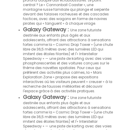
profond adapté aux éclaboussures. Le point
central ? Le « Cannonball Coaster », une
montagne russe familiale qui plonge et serpente
devant des falaises rocheuses et des cascades
factices, avec des wagons en forme de navires
pirates qui « tanguent » à chaque virage.
Galaxy Gateway :
Une zone futuriste
destinée aux enfants plus âgés et aux
adolescents, offrant des attractions à sensations
fortes comme la « Cosmic Drop Tower » (une chute
libre de 36,5 mètres avec des lumières LED qui
imitent des étoiles filantes) et l'« Interstellar
Speedway » — une piste de karting avec des voies
phosphorescentes et des voitures conçues sur le
thème des navettes spatiales. Pour ceux qui
préfèrent des activités plus calmes, la « Mars
Exploration Zone » propose des expositions
interactives où les visiteurs peuvent « creuser » à la
recherche de fausses météorites et découvrir
l'espace grâce à des activités pratiques.
Galaxy Gateway :
Une zone futuriste
destinée aux enfants plus âgés et aux
adolescents, offrant des attractions à sensations
fortes comme la « Cosmic Drop Tower » (une chute
libre de 36,5 mètres avec des lumières LED qui
imitent des étoiles filantes) et l'« Interstellar
Speedway » — une piste de karting avec des voies