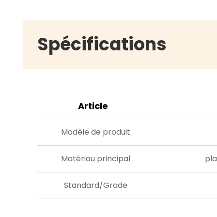
son intégrité structurelle et ses couleurs
vives pendant des années, réduisant ainsi
les coûts de remplacement et
Spécifications
garantissant une utilisation durable.
Article
Modèle de produit
Matériau principal
pla
Standard/Grade