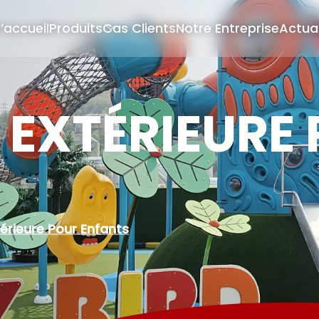
’accueil
Produits
Cas Clients
Notre Entreprise
Actual
U EXTÉRIEURE
térieure Pour Enfants