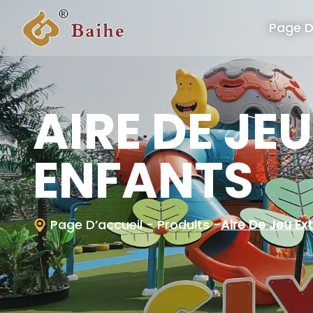
Page D
AIRE DE JE
ENFANTS
Page D’accueil
- Produits
-
Aire De Jeu Ex