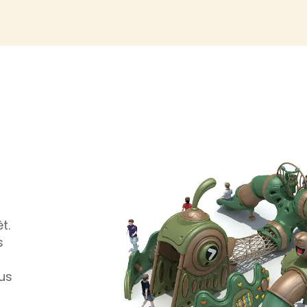
t.
s
lus