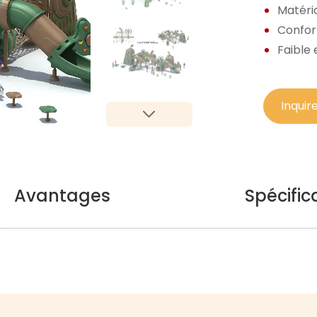
Matéria
Confor
Faible 
Inquir
Avantages
Spécific