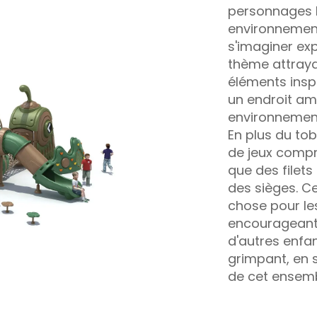
personnages l
environnement
s'imaginer expl
thème attraya
éléments inspi
un endroit am
environnement 
En plus du tob
de jeux compr
que des filet
des sièges. Ce
chose pour le
encourageant à
d'autres enfan
grimpant, en 
de cet ensemb
physiquement 
Conçu pour la 