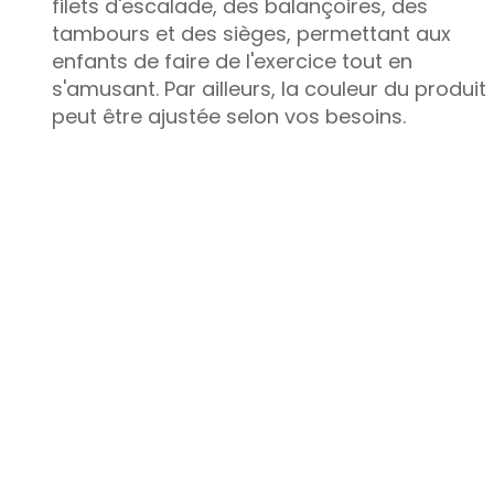
filets d'escalade, des balançoires, des
tambours et des sièges, permettant aux
enfants de faire de l'exercice tout en
s'amusant. Par ailleurs, la couleur du produit
peut être ajustée selon vos besoins.
Le jeu d'extérieur pour enfants sur le thème 
poulet offre un environnement de jeu
charmant et imaginatif qui fait revivre le
charme de la basse-cour. Conçu avec un
thème ludique de poulet et enrichi par des
éléments de la forêt, ce terrain de jeux offre
une expérience amusante et captivante pou
les enfants. Que ce soit installé dans un
quartier résidentiel, un parc, une école ou un
centre commercial, ce jeu allie sécurité,
durabilité et créativité pour créer un espace
sécurisé où les enfants peuvent jouer, faire 