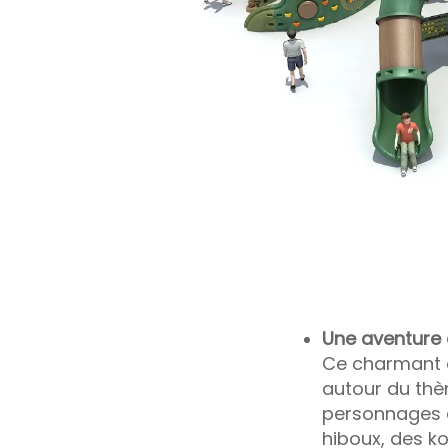
du
r
Une aventure 
Ce charmant e
autour du thè
personnages d
de
hiboux, des ko