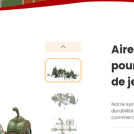
Aire
pou
de j
pou
Notre syst
durabilité
commercia