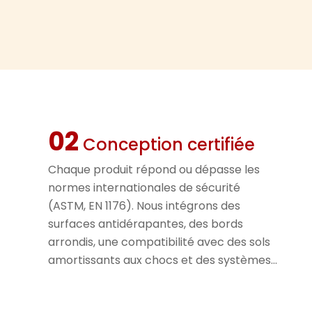
La sécurité es
le thème du po
conforme aux 
notamment la c
respecte les d
L'ensemble in
bords arrondi
02
minimisant ain
Conception certifiée
La conception
de glisser et 
Chaque produit répond ou dépasse les
explorent le 
normes internationales de sécurité
interagissent 
(ASTM, EN 1176). Nous intégrons des
En plus de ses
surfaces antidérapantes, des bords
est fabriquée 
arrondis, une compatibilité avec des sols
résistants au
amortissants aux chocs et des systèmes
toxique et éco
de fixation sécurisés afin de minimiser les
inoxydable, el
risques de chute — assurant la sécurité
extérieures tel