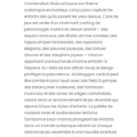
Combination Slide se trouve son thème
océanique enchanteur, conçu pour captiver les
enfants dès qu'ils posent les yeux dessus. L'aire de
jeux est ornée d'un charmant casting de
personnages marins en dessin animé — des
requins amicaux, des étoiles de mer colorées, des
hippocampes fantaisistes, des espadons
élégants, des pieuvres joueuses, des tortues
douces et des dauphins joyeux — chacun
apportant une touche de charme enfantin à
l'espace. Au-delà de son attrait visuel, le design
privilégie la polyvalence : le toboggan central peut
être combiné sans heurt avec des filets à grimper,
des balançoires sauteuses, des tambours
musicaux et des zones de sièges confortables,
créant ainsi un environnement de jeu diversifié qui
répond à tous les styles d'enfants. La palette de
couleurs vives et audacieuses renforce
l'ambiance sous-marine, plongeant les enfants
dans un monde océanique vibrant où chaque
séance de jeu ressemble à une nouvelle aventure.