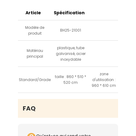
correspond à votre image de marque.
Article
Spécification
Modèle de
BH25-21001
produit
plastique, tube
Matériau
galvanisé, acier
principal
inoxydable
zone
taille : 860 * 510 *
Standard/Grade
d'utilisation :
520 cm
960 * 610 cm
FAQ