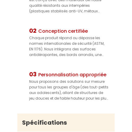
qualité résistants aux intempéries
(plastiques stabilisés anti-UV, métaux
résistants à la corrosion) capables de
résister aux rayons extrêmes du soleil, aux
fortes pluies et aux fluctuations de
02
Conception certifiée
température. Il conserve son intégrité
Chaque produit répond ou dépasse les
structurelle et ses couleurs vives pendant
normes internationales de sécurité (ASTM,
des années, réduisant ainsi les coûts de
EN 1176). Nous intégrons des surfaces
remplacement et garantissant une
antidérapantes, des bords arrondis, une
utilisation durable.
compatibilité avec des sols amortissants
aux chocs et des systèmes de fixation
sécurisés afin de minimiser les risques de
03
Personnalisation appropriée
chute — assurant la sécurité des enfants
Nous proposons des solutions sur mesure
pendant qu'ils jouent et offrant une
pour tous les groupes d'âge (des tout-petits
tranquillité d'esprit aux gestionnaires de
aux adolescents), allant de structures de
parcs.
jeu douces et de faible hauteur pour les plus
jeunes à des attractions dynamiques et à
haute énergie pour les enfants plus âgés.
Nos conceptions s'adaptent à différentes
tailles et thèmes de parcs (par exemple,
Spécifications
pirate, espace, nature), vous permettant de
créer un espace unique et captivant qui