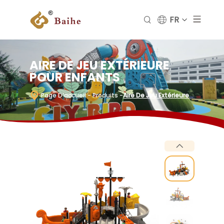
FR
AIRE DE JEU EXTÉRIEURE
POUR ENFANTS
Page D’accueil
- Produits
-
Aire De Jeu Extérieure
Pour Enfants