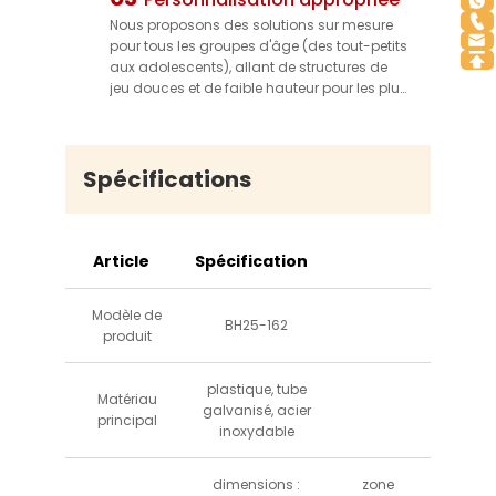
chute — assurant la sécurité des enfants
Nous proposons des solutions sur mesure
pendant qu'ils jouent et offrant une
pour tous les groupes d'âge (des tout-petits
tranquillité d'esprit aux gestionnaires de
aux adolescents), allant de structures de
parcs.
jeu douces et de faible hauteur pour les plus
jeunes à des attractions dynamiques et à
haute énergie pour les enfants plus âgés.
Nos conceptions s'adaptent à différentes
tailles et thèmes de parcs (par exemple,
Spécifications
pirate, espace, nature), vous permettant de
créer un espace unique et captivant qui
correspond à votre image de marque.
Article
Spécification
Modèle de
BH25-162
produit
plastique, tube
Matériau
galvanisé, acier
principal
inoxydable
dimensions :
zone