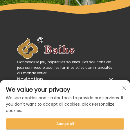
Concevoir le jeu, inspirer les sourires. Des solutions de
jeux sur mesure pour les familles et les communautés
du monde entier.
Navigation
Catégories de produits
We value your privacy
Contactez-nous
We use cookies and similar tools to provide our services. If
you don't want to accept all cookies, click Personalize
cookies.
Accept all