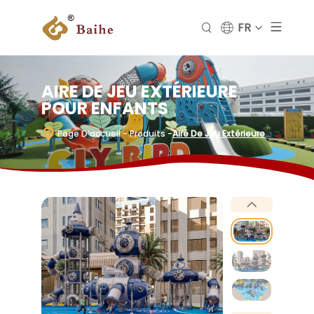
FR
AIRE DE JEU EXTÉRIEURE
POUR ENFANTS
Page D’accueil
- Produits
-
Aire De Jeu Extérieure
Pour Enfants