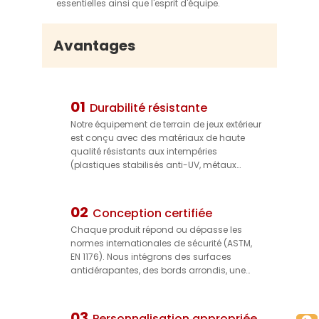
essentielles ainsi que l'esprit d'équipe.
Avantages
01
Durabilité résistante
Notre équipement de terrain de jeux extérieur
est conçu avec des matériaux de haute
qualité résistants aux intempéries
(plastiques stabilisés anti-UV, métaux
résistants à la corrosion) capables de
résister aux rayons extrêmes du soleil, aux
fortes pluies et aux fluctuations de
02
Conception certifiée
température. Il conserve son intégrité
Chaque produit répond ou dépasse les
structurelle et ses couleurs vives pendant
normes internationales de sécurité (ASTM,
des années, réduisant ainsi les coûts de
EN 1176). Nous intégrons des surfaces
remplacement et garantissant une
antidérapantes, des bords arrondis, une
utilisation durable.
compatibilité avec des sols amortissants
aux chocs et des systèmes de fixation
sécurisés afin de minimiser les risques de
03
Personnalisation appropriée