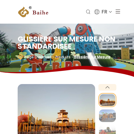
FR
GLISSIÈRE SUR MESURE NON
STANDARDISÉE
Page D’accueil
- Produits
-
Glissière Sur Mesure
Non Standardisée