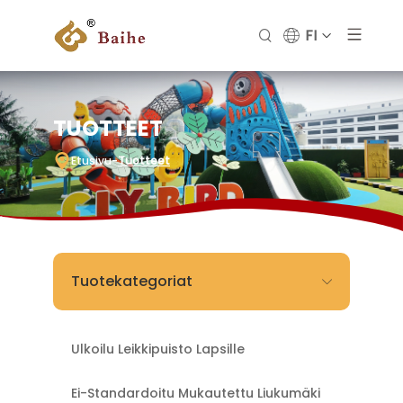
FI
TUOTTEET
Etusivu
-
Tuotteet
Tuotekategoriat
Ulkoilu Leikkipuisto Lapsille
Ei-Standardoitu Mukautettu Liukumäki