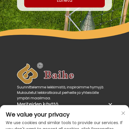
Lähetä
Suunnittelemme leikkimistä, inspiroimme hymyjä.
Mukautetut leikkiratkaisut perheille ja yhteisöille
ympäri maailmaa.
Meriteiden käyttö
Tuotekategoriat
We value your privacy
Ota meihin yhteyttä
We use cookies and similar tools to provide our services. If