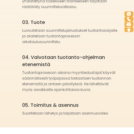
yhdistettynä todelliseen tilanteeseen tarjotaan
räätälöity suunnitteluratkaisu.
03. Tuote
Luovutetaan suunnittelupiirustukset tuotantosarjalle
ja aloitetaan tuotantoprosessin
aikataulusuunnittelu.
04. Valvotaan tuotanto-ohjelman
etenemistä
Tuotantoprosessin aikana myyntiedustajat käyvät
säännöllisesti työpajassa tarkastaen tuotannon
etenemistä ja antaen päivityksiä. He lähettävät
myös asiakkaille ajankohtaisia kuvia.
05. Toimitus & asennus
Suoritetaan lähetys ja tarjotaan asennusvideo