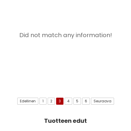
Did not match any information!
Edellinen
1
2
3
4
5
6
Seuraava
Tuotteen edut