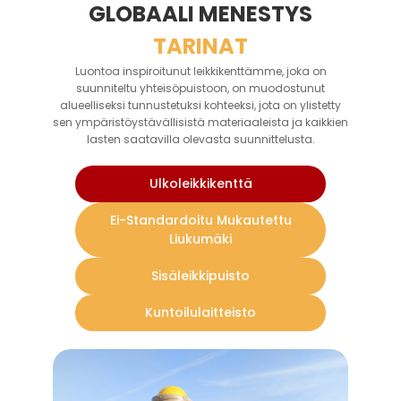
GLOBAALI MENESTYS
TARINAT
Luontoa inspiroitunut leikkikenttämme, joka on
suunniteltu yhteisöpuistoon, on muodostunut
alueelliseksi tunnustetuksi kohteeksi, jota on ylistetty
sen ympäristöystävällisistä materiaaleista ja kaikkien
lasten saatavilla olevasta suunnittelusta.
Ulkoleikkikenttä
Ei-Standardoitu Mukautettu
Liukumäki
Sisäleikkipuisto
Kuntoilulaitteisto