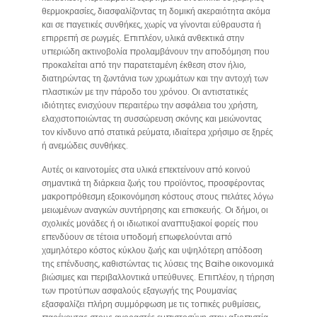
θερμοκρασίες, διασφαλίζοντας τη δομική ακεραιότητα ακόμα
και σε παγετικές συνθήκες, χωρίς να γίνονται εύθραυστα ή
επιρρεπή σε ρωγμές. Επιπλέον, υλικά ανθεκτικά στην
υπεριώδη ακτινοβολία προλαμβάνουν την αποδόμηση που
προκαλείται από την παρατεταμένη έκθεση στον ήλιο,
διατηρώντας τη ζωντάνια των χρωμάτων και την αντοχή των
πλαστικών με την πάροδο του χρόνου. Οι αντιστατικές
ιδιότητες ενισχύουν περαιτέρω την ασφάλεια του χρήστη,
ελαχιστοποιώντας τη συσσώρευση σκόνης και μειώνοντας
τον κίνδυνο από στατικά ρεύματα, ιδιαίτερα χρήσιμο σε ξηρές
ή ανεμώδεις συνθήκες.
Αυτές οι καινοτομίες στα υλικά επεκτείνουν από κοινού
σημαντικά τη διάρκεια ζωής του προϊόντος, προσφέροντας
μακροπρόθεσμη εξοικονόμηση κόστους στους πελάτες λόγω
μειωμένων αναγκών συντήρησης και επισκευής. Οι δήμοι, οι
σχολικές μονάδες ή οι ιδιωτικοί αναπτυξιακοί φορείς που
επενδύουν σε τέτοια υποδομή επωφελούνται από
χαμηλότερο κόστος κύκλου ζωής και υψηλότερη απόδοση
της επένδυσης, καθιστώντας τις λύσεις της Baihe οικονομικά
βιώσιμες και περιβαλλοντικά υπεύθυνες. Επιπλέον, η τήρηση
των προτύπων ασφαλούς εξαγωγής της Ρουμανίας
εξασφαλίζει πλήρη συμμόρφωση με τις τοπικές ρυθμίσεις,