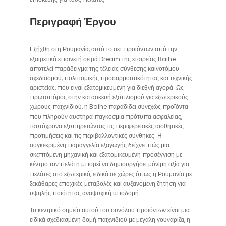
Περιγραφή Έργου
Εξήχθη στη Ρουμανία, αυτό το σετ προϊόντων από την
εξαιρετικά επαινετή σειρά Dream της εταιρείας Baihe
αποτελεί παράδειγμα της τέλειας σύνθεσης καινοτόμου
σχεδιασμού, πολιτισμικής προσαρμοστικότητας και τεχνικής
αριστείας, που είναι εξατομικευμένη για διεθνή αγορά. Ως
πρωτοπόρος στην κατασκευή εξοπλισμού για εξωτερικούς
χώρους παιχνιδιού, η Baihe παραδίδει συνεχώς προϊόντα
που πληρούν αυστηρά παγκόσμια πρότυπα ασφαλείας,
ταυτόχρονα εξυπηρετώντας τις περιφερειακές αισθητικές
προτιμήσεις και τις περιβαλλοντικές συνθήκες. Η
συγκεκριμένη παραγγελία εξαγωγής δείχνει πώς μια
σκεπτόμενη μηχανική και εξατομικευμένη προσέγγιση με
κέντρο τον πελάτη μπορεί να δημιουργήσει μόνιμη αξία για
πελάτες στο εξωτερικό, ειδικά σε χώρες όπως η Ρουμανία με
ξεκάθαρες εποχικές μεταβολές και αυξανόμενη ζήτηση για
υψηλής ποιότητας αναψυχική υποδομή.
Το κεντρικό σημείο αυτού του συνόλου προϊόντων είναι μια
ειδικά σχεδιασμένη δομή παιχνιδιού με μεγάλη γουναρίζα, η