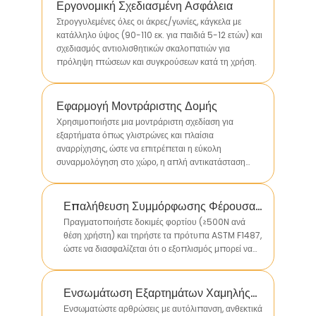
Εργονομική Σχεδιασμένη Ασφάλεια
Στρογγυλεμένες όλες οι άκρες/γωνίες, κάγκελα με
κατάλληλο ύψος (90-110 εκ. για παιδιά 5-12 ετών) και
σχεδιασμός αντιολισθητικών σκαλοπατιών για
πρόληψη πτώσεων και συγκρούσεων κατά τη χρήση.
Εφαρμογή Μοντράριστης Δομής
Χρησιμοποιήστε μια μοντράριστη σχεδίαση για
εξαρτήματα όπως γλιστρώνες και πλαίσια
αναρρίχησης, ώστε να επιτρέπεται η εύκολη
συναρμολόγηση στο χώρο, η απλή αντικατάσταση
φθαρμένων εξαρτημάτων και η προσαρμογή σε
διαφορετικά μεγέθη χώρων.
Επαλήθευση Συμμόρφωσης Φέρουσας
Ικανότητας
Πραγματοποιήστε δοκιμές φορτίου (≥500N ανά
θέση χρήστη) και τηρήστε τα πρότυπα ASTM F1487,
ώστε να διασφαλίζεται ότι ο εξοπλισμός μπορεί να
φέρει με ασφάλεια το βάρος πολλών παιδιών χωρίς
δομική παραμόρφωση.
Ενσωμάτωση Εξαρτημάτων Χαμηλής
Συντήρησης
Ενσωματώστε αρθρώσεις με αυτόλιπανση, ανθεκτικά