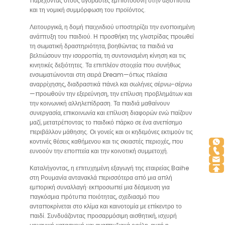
παρέχοντας στους αγοραστές εμπιστοσύνη στην αξιοπιστία
και τη νομική συμμόρφωση του προϊόντος.
Λειτουργικά, η δομή παιχνιδιού υποστηρίζει την ενοποιημένη
ανάπτυξη του παιδιού. Η προσθήκη της γλιστρίδας προωθεί
τη σωματική δραστηριότητα, βοηθώντας τα παιδιά να
βελτιώσουν την ισορροπία, τη συντονισμένη κίνηση και τις
κινητικές δεξιότητες. Τα επιπλέον στοιχεία που συνήθως
ενσωματώνονται στη σειρά Dream—όπως πλαίσια
αναρρίχησης, διαδραστικά πάνελ και σωλήνες σέρνω-σέρνω
—προωθούν την εξερεύνηση, την επίλυση προβλημάτων και
την κοινωνική αλληλεπίδραση. Τα παιδιά μαθαίνουν
συνεργασία, επικοινωνία και επίλυση διαφορών ενώ παίζουν
μαζί, μετατρέποντας το παιδικό πάρκο σε ένα ανεπίσημο
περιβάλλον μάθησης. Οι γονείς και οι κηδεμόνες εκτιμούν τις
κοντινές θέσεις καθήμενου και τις σκιαστές περιοχές, που
ευνοούν την εποπτεία και την κοινοτική συμμετοχή.
Καταλήγοντας, η επιτυχημένη εξαγωγή της εταιρείας Baihe
στη Ρουμανία αντανακλά περισσότερα από μια απλή
εμπορική συναλλαγή· εκπροσωπεί μια δέσμευση για
παγκόσμια πρότυπα ποιότητας, σχεδιασμό που
ανταποκρίνεται στο κλίμα και καινοτομία με επίκεντρο το
παιδί. Συνδυάζοντας προσαρμόσιμη αισθητική, ισχυρή