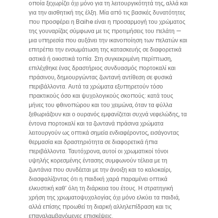
οποία ξεχωρίζει όχι μόνο για τη λειτουργικότητά της, αλλά και
για την αισθητική της έλξη. Μία από τις βασικές δυνατότητες
που προσφέρει η Baihe είναι η προσαρμογή του χρώματος
της γουναρίζας σύμφωνα με τις προτιμήσεις του πελάτη —
μια υπηρεσία που αυξάνει την ικανοποίηση των πελατών και
επιτρέπει την ενσωμάτωση της κατασκευής σε διαφορετικά
αστικά ή οικιστικά τοπία. Στη συγκεκριμένη περίπτωση,
επιλέχθηκε ένας δραστήριος συνδυασμός πορτοκαλί και
πράσινου, δημιουργώντας ζωντανή αντίθεση σε φυσικά
περιβάλλοντα. Αυτά τα χρώματα εξυπηρετούν τόσο
πρακτικούς όσο και ψυχολογικούς σκοπούς: κατά τους
μήνες του φθινοπώρου και του χειμώνα, όταν τα φύλλα
ξεθωριάζουν και ο ουρανός εμφανίζεται συχνά νεφελώδης, τα
έντονα πορτοκαλί και τα ζωντανά πράσινα χρώματα
λειτουργούν ως οπτικά σημεία ενδιαφέροντος, εισάγοντας
θερμασία και δραστηριότητα σε διαφορετικά ήπια
περιβάλλοντα. Ταυτόχρονα, αυτοί οι χρωματικοί τόνοι
υψηλής κορεσμένης έντασης συμφωνούν τέλεια με τη
ζωντάνια που συνδέεται με την άνοιξη και το καλοκαίρι,
διασφαλίζοντας ότι η παιδική χαρά παραμένει οπτικά
ελκυστική καθ’ όλη τη διάρκεια του έτους. Η στρατηγική
χρήση της χρωματοψυχολογίας όχι μόνο ελκύει τα παιδιά,
αλλά επίσης προωθεί τη διαρκή αλληλεπίδραση και τις
επαναλαμβανόμενες επισκέψεις.