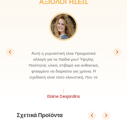
ΑΞΙΟΛΟΓΉΣΕΙΣ
Αυτή η γυμναστική είναι πραγματικά
αλλαγή για τα παιδιά μου! Υψηλής
ποιότητας υλικό, στιβαρό και ανθεκτικό,
φτιαγμένο να διαρκέσει για χρόνια. Η
σχεδίαση είναι τόσο ελκυστική, που τα
παιδιά μου παίζουν πάνω της από το πρωί
μέχρι το βράδυ.
Elaine Desjardins
Σχετικά Προϊόντα
Σετ Εξωτερικής Δραστηριότητας με Θέμα Σκελετός Δεινοσαύρος με Σκάλα και Εξοικονιστή για Παιδιά
Εξωτερικός Πλαστικός Σκελετός Δεινοσαύρος με Σκάλα και Εξοικονιστή Σετ Πάρκο
 Θέμ
Εξωτερικός Πλαστικός Σκελετός Δεινοσ
Πα
θμού
Το κύριο σύστημα παιδικής χαράς για εξωτερικούς χ
Το κ