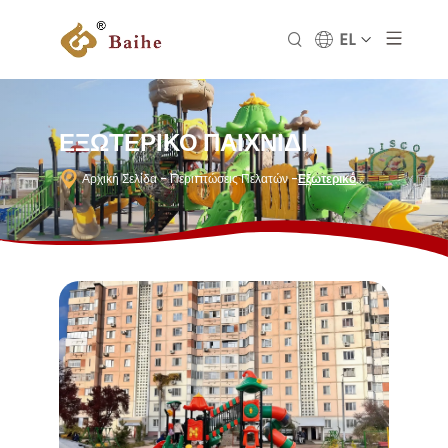
EL
ΕΞΩΤΕΡΙΚΌ ΠΑΙΧΝΊΔΙ
Αρχική Σελίδα
- Περιπτώσεις Πελατών
-
Εξωτερικό
Παιχνίδι