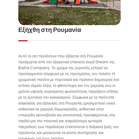
Εξήχθη στη Ρουμανία
Αυτό το σετ προϊόντων που εξάγεται στη Ρουμανία
προέρχεται από την εξαιρετικά επαινετή σειρά Dream της
Baihe Company. Το χρώμα της γυριστής μπορεί να
προσαρμοστεί σύμφωνα με τις προτιμήσεις του πελάτη. Η
χρωματική παλέτα με πορτοκαλί και πράσινο δημιουργεί ένα
οπτικό σημείο έλξης το φθινόπωρο και τον χειμώνα, ενώ οι
χρόνοι υψηλής κορεσμένης φωτεινότητας ταιριάζουν επίσης
με τη ζωντάνια του καλοκαιριού. Σύμφωνα με τα πρότυπα
ασφαλείας για εξαγωγές στη Ρουμανία, χρησιμοποιεί υλικά
ανθεκτικά σε χαμηλές θερμοκρασίες, ανθεκτικά στην
υπεριώδη ακτινοβολία και αντιστατικά, προσφέροντας στα
παιδιά μια πιο ποιοτική και ασφαλέστερη εμπειρία
παιχνιδιού, ενώ παράλληλα επεκτείνεται η διάρκεια ζωής του
προϊόντος και μειώνονται τα κόστη συντήρησης και
επισκευής για τους πελάτες.