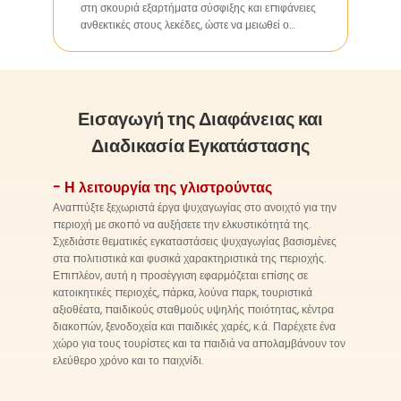
στη σκουριά εξαρτήματα σύσφιξης και επιφάνειες
ανθεκτικές στους λεκέδες, ώστε να μειωθεί ο
καθημερινός καθαρισμός και το κόστος συντήρησης,
με αποτέλεσμα τη μείωση του μακροπρόθεσμου
λειτουργικού κόστους για τους πελάτες.
Εισαγωγή της Διαφάνειας και
Διαδικασία Εγκατάστασης
- Η λειτουργία της γλιστρούντας
Αναπτύξτε ξεχωριστά έργα ψυχαγωγίας στο ανοιχτό για την
περιοχή με σκοπό να αυξήσετε την ελκυστικότητά της.
Σχεδιάστε θεματικές εγκαταστάσεις ψυχαγωγίας βασισμένες
στα πολιτιστικά και φυσικά χαρακτηριστικά της περιοχής.
Επιπλέον, αυτή η προσέγγιση εφαρμόζεται επίσης σε
κατοικητικές περιοχές, πάρκα, λούνα παρκ, τουριστικά
αξιοθέατα, παιδικούς σταθμούς υψηλής ποιότητας, κέντρα
διακοπών, ξενοδοχεία και παιδικές χαρές, κ.ά. Παρέχετε ένα
χώρο για τους τουρίστες και τα παιδιά να απολαμβάνουν τον
ελεύθερο χρόνο και το παιχνίδι.