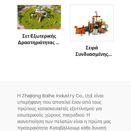
Πύραυλο
Κοτόπουλο,
Εξωτερικό Κέντρο
Δραστηριοτήτων
για Παιδιά
Σετ Εξωτερικής
Δραστηριότητας με
Σειρά
Θέμα Σκελετός
Συνδυασμένης
Δεινοσαύρος με
Ολίσθησης με Θέμα
Σκάλα και
τον Ωκεανό,
Εξοικονιστή για
Εξωτερική Παιδική
Παιδιά
Χαρά
Η Zhejiang Baihe Industry Co., Ltd. είναι
υπερήφανη που αποτελεί έναν από τους
πρώτους κατασκευαστές εξοπλισμού για
εσωτερικούς χώρους παιχνιδιού. Η
ικανοποίηση των πελατών είναι η πρώτη μας
προτεραιότητα. Καταβάλλουμε κάθε δυνατή