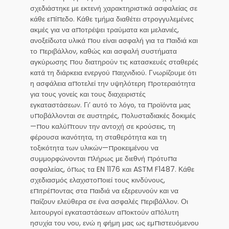
σχεδιάστηκε με εκτενή χαρακτηριστικά ασφαλείας σε
κάθε επίπεδο. Κάθε τμήμα διαθέτει στρογγυλεμένες
ακμές για να αποτρέψει τραύματα και μελανιές,
ανοξείδωτα υλικά που είναι ασφαλή για τα παιδιά και
το περιβάλλον, καθώς και ασφαλή συστήματα
αγκύρωσης που διατηρούν τις κατασκευές σταθερές
κατά τη διάρκεια ενεργού παιχνιδιού. Γνωρίζουμε ότι
η ασφάλεια αποτελεί την υψηλότερη προτεραιότητα
για τους γονείς και τους διαχειριστές
εγκαταστάσεων. Γι’ αυτό το λόγο, τα προϊόντα μας
υποβάλλονται σε αυστηρές, πολυσταδιακές δοκιμές
—που καλύπτουν την αντοχή σε κρούσεις, τη
φέρουσα ικανότητα, τη σταθερότητα και τη
τοξικότητα των υλικών—προκειμένου να
συμμορφώνονται πλήρως με διεθνή πρότυπα
ασφαλείας, όπως τα EN 1176 και ASTM F1487. Κάθε
σχεδιασμός ελαχιστοποιεί τους κινδύνους,
επιτρέποντας στα παιδιά να εξερευνούν και να
παίζουν ελεύθερα σε ένα ασφαλές περιβάλλον. Οι
λειτουργοί εγκαταστάσεων αποκτούν απόλυτη
ησυχία του νου, ενώ η φήμη μας ως εμπιστευόμενου