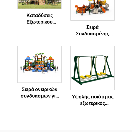
Καταδύσεις
Εξωτερικού
Σειρά
Παιχνιδιού για
Συνδυασμένης
Παιδιά Σκελετός
Ολίσθησης με Θέμα
Δεινόσαυρος
τον Ωκεανό,
Εξωτερική Παιδική
Χαρά
Σειρά ονειρικών
συνδυασμών για
Υψηλής ποιότητας
ολίσθηση, μαγικό
εξωτερικός
εξωτερικό παιδικό
αερόβιος
πάρκο
εξοπλισμός
άσκησης Air
Walker για χρήση