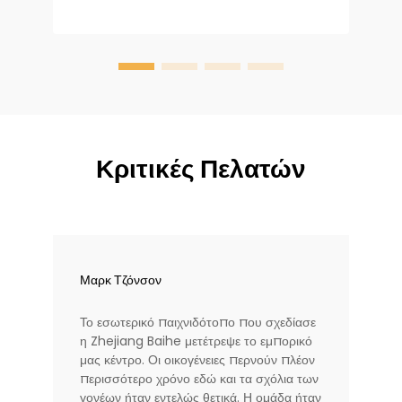
ι
ά
Κριτικές Πελατών
Μαρκ Τζόνσον
Το εσωτερικό παιχνιδότοπο που σχεδίασε
η Zhejiang Baihe μετέτρεψε το εμπορικό
μας κέντρο. Οι οικογένειες περνούν πλέον
περισσότερο χρόνο εδώ και τα σχόλια των
γονέων ήταν εντελώς θετικά. Η ομάδα ήταν