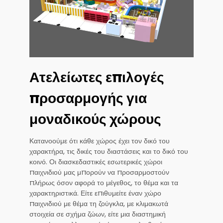
Ατελείωτες επιλογές
προσαρμογής για
μοναδικούς χώρους
Κατανοούμε ότι κάθε χώρος έχει τον δικό του
χαρακτήρα, τις δικές του διαστάσεις και το δικό του
κοινό. Οι διασκεδαστικές εσωτερικές χώροι
παιχνιδιού μας μπορούν να προσαρμοστούν
πλήρως όσον αφορά το μέγεθος, το θέμα και τα
χαρακτηριστικά. Είτε επιθυμείτε έναν χώρο
παιχνιδιού με θέμα τη ζούγκλα, με κλιμακωτά
στοιχεία σε σχήμα ζώων, είτε μια διαστημική