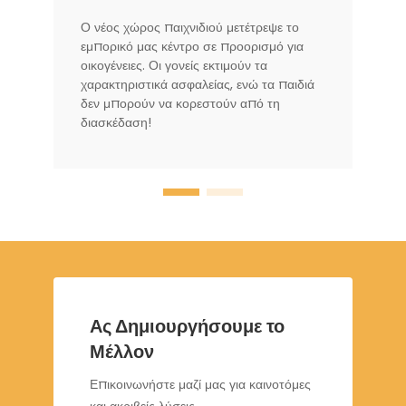
Ο νέος χώρος παιχνιδιού μετέτρεψε το
εμπορικό μας κέντρο σε προορισμό για
οικογένειες. Οι γονείς εκτιμούν τα
χαρακτηριστικά ασφαλείας, ενώ τα παιδιά
δεν μπορούν να κορεστούν από τη
διασκέδαση!
Ας Δημιουργήσουμε το
Μέλλον
Επικοινωνήστε μαζί μας για καινοτόμες