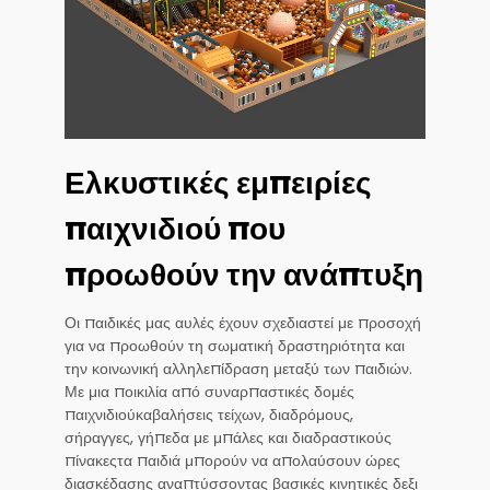
Ελκυστικές εμπειρίες
παιχνιδιού που
προωθούν την ανάπτυξη
Οι παιδικές μας αυλές έχουν σχεδιαστεί με προσοχή
για να προωθούν τη σωματική δραστηριότητα και
την κοινωνική αλληλεπίδραση μεταξύ των παιδιών.
Με μια ποικιλία από συναρπαστικές δομές
παιχνιδιούκαβαλήσεις τείχων, διαδρόμους,
σήραγγες, γήπεδα με μπάλες και διαδραστικούς
πίνακεςτα παιδιά μπορούν να απολαύσουν ώρες
διασκέδασης αναπτύσσοντας βασικές κινητικές δεξι