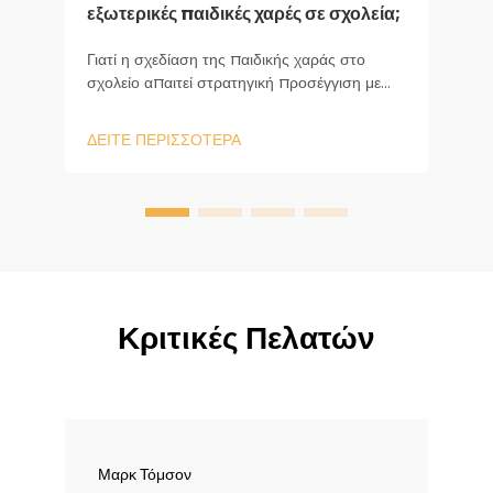
εξωτερικές παιδικές χαρές σε σχολεία;
Χ
σ
Γιατί η σχεδίαση της παιδικής χαράς στο
π
Δ
σχολείο απαιτεί στρατηγική προσέγγιση με
Β
προτεραιότητα την παιδαγωγική διάσταση; Η
α
δημιουργία ενός παιδικού χώρου στο σχολείο
μ
ΔΕΙΤΕ ΠΕΡΙΣΣΟΤΕΡΑ
απέχει πολύ από την εγκατάσταση ενός
ξ
συνόλου για οπίσθιο χώρο· αποτελεί μια
στρατηγική επένδυση στο αναπτυξιακό
περιβάλλον του παιδιού. Στη Baihe Industry,
οι 20 χρόνια εμπειρίας μας...
Κριτικές Πελατών
Μαρκ Τόμσον