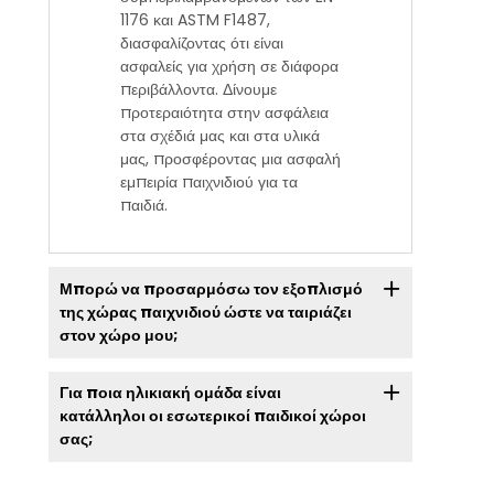
1176 και ASTM F1487,
διασφαλίζοντας ότι είναι
ασφαλείς για χρήση σε διάφορα
περιβάλλοντα. Δίνουμε
προτεραιότητα στην ασφάλεια
στα σχέδιά μας και στα υλικά
μας, προσφέροντας μια ασφαλή
εμπειρία παιχνιδιού για τα
παιδιά.
Μπορώ να προσαρμόσω τον εξοπλισμό
της χώρας παιχνιδιού ώστε να ταιριάζει
στον χώρο μου;
Για ποια ηλικιακή ομάδα είναι
κατάλληλοι οι εσωτερικοί παιδικοί χώροι
σας;