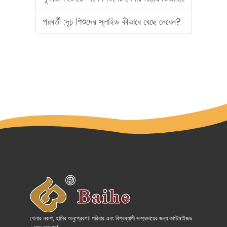
পরবর্তী :
দৃঢ় শিশুদের স্লাইড কীভাবে বেছে নেবেন?
খেলার নকশা, হাসির অনুপ্রেরণা। পরিবার এবং বিশ্বব্যাপী সম্প্রদায়ের জন্য কাস্টমাইজড