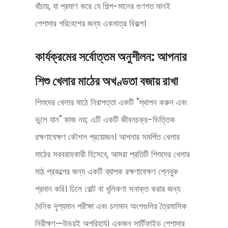
বাঁচায়, যা প্রমাণ করে যে শিল্প-মানের গুণগত মানই
পেশাদার পরিবেশের জন্য একমাত্র বিকল্প।
কার্যক্রমের সর্বোত্তম অনুশীলন: আপনার
শিশু খেলার মাঠের অখণ্ডতা বজায় রাখা
শিশুদের খেলার মাঠে নিরাপত্তা একটি "স্থাপন করুন এবং
ভুলে যান" কাজ নয়; এটি একটি জীবনচক্র-ভিত্তিক
রক্ষণাবেক্ষণ কৌশল প্রয়োজন। আপনার সমর্পিত খেলার
মাঠের সরবরাহকারী হিসেবে, আমরা প্রতিটি শিশুদের খেলার
মাঠ প্রকল্পের জন্য একটি ব্যাপক রক্ষণাবেক্ষণ প্লেবুক
প্রদান করি। ঢিলে বোল্ট বা ধূলিকণা সনাক্ত করার জন্য
দৈনিক দৃশ্যমান পরীক্ষা এবং চলমান অংশগুলির ত্রৈমাসিক
নিরীক্ষণ—উভয়ই অপরিহার্য। একজন সার্টিফাইড পেশাদার